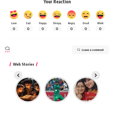
Your Reaction
Love
Sad
Happy
Sleepy
Angry
Dead
Wink
0
0
0
0
0
0
0
Leave a comment
Web Stories