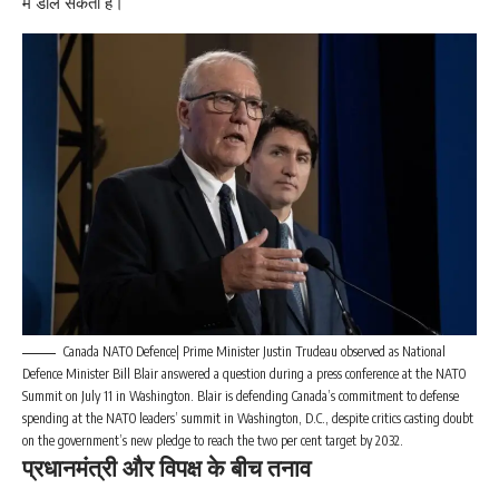
में डाल सकती है।
Canada NATO Defence| Prime Minister Justin Trudeau observed as National
Defence Minister Bill Blair answered a question during a press conference at the NATO
Summit on July 11 in Washington. Blair is defending Canada’s commitment to defense
spending at the NATO leaders’ summit in Washington, D.C., despite critics casting doubt
on the government’s new pledge to reach the two per cent target by 2032.
प्रधानमंत्री और विपक्ष के बीच तनाव