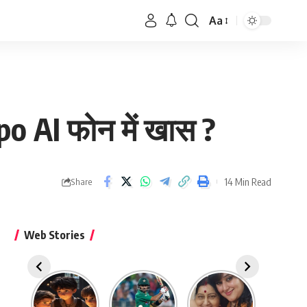
Aa
Font
Resizer
o AI फोन में खास ?
14 Min Read
Share
Web Stories