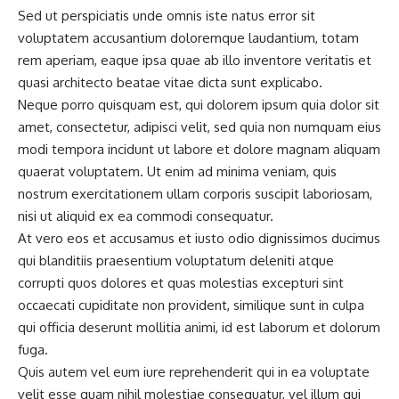
Sed ut perspiciatis unde omnis iste natus error sit
voluptatem accusantium doloremque laudantium, totam
rem aperiam, eaque ipsa quae ab illo inventore veritatis et
quasi architecto beatae vitae dicta sunt explicabo.
Neque porro quisquam est, qui dolorem ipsum quia dolor sit
amet, consectetur, adipisci velit, sed quia non numquam eius
modi tempora incidunt ut labore
et dolore magnam aliquam
quaerat voluptatem. Ut enim ad minima veniam, quis
nostrum exercitationem ullam corporis suscipit laboriosam,
nisi ut aliquid ex ea commodi consequatur.
At vero eos et accusamus et iusto odio dignissimos ducimus
qui blanditiis praesentium
voluptatum deleniti atque
corrupti
quos dolores et quas molestias excepturi sint
occaecati cupiditate non provident, similique sunt in culpa
qui officia deserunt mollitia animi, id est laborum et dolorum
fuga.
Quis autem vel eum iure reprehenderit qui in ea voluptate
velit esse quam nihil molestiae consequatur, vel illum qui