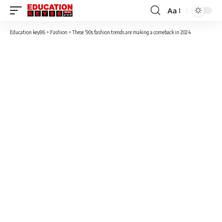
Aa
Font
Resizer
Education key86
>
Fashion
>
These ’90s fashion trends are making a comeback in 2024