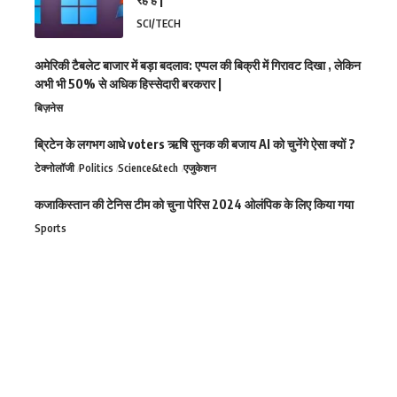
SCI/TECH
अमेरिकी टैबलेट बाजार में बड़ा बदलाव: एप्पल की बिक्री में गिरावट दिखा , लेकिन
अभी भी 50% से अधिक हिस्सेदारी बरकरार |
बिज़नेस
ब्रिटेन के लगभग आधे voters ऋषि सुनक की बजाय AI को चुनेंगे ऐसा क्यों ?
टेक्नोलॉजी
Politics
Science&tech
एजुकेशन
कजाकिस्तान की टेनिस टीम को चुना पेरिस 2024 ओलंपिक के लिए किया गया
Sports