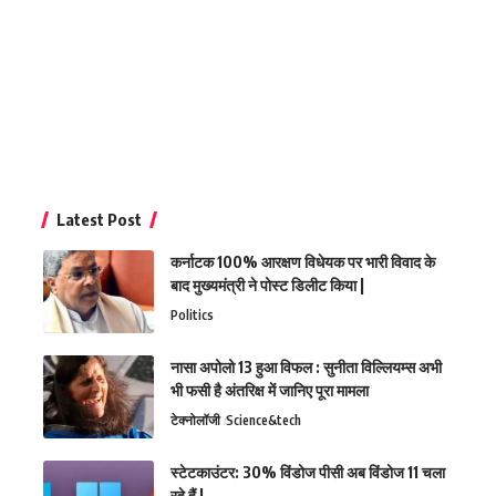
Latest Post
कर्नाटक 100% आरक्षण विधेयक पर भारी विवाद के
बाद मुख्यमंत्री ने पोस्ट डिलीट किया |
Politics
नासा अपोलो 13 हुआ विफल : सुनीता विल्लियम्स अभी
भी फसी है अंतरिक्ष में जानिए पूरा मामला
टेक्नोलॉजी
Science&tech
स्टेटकाउंटर: 30% विंडोज पीसी अब विंडोज 11 चला
रहे हैं |