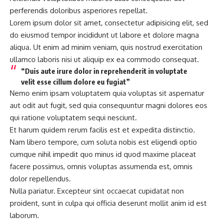
perferendis doloribus asperiores repellat.
Lorem ipsum dolor sit amet, consectetur adipisicing elit, sed
do eiusmod tempor incididunt ut labore et dolore magna
aliqua. Ut enim
ad minim veniam
, quis nostrud exercitation
ullamco laboris nisi ut aliquip ex ea commodo consequat.
“Duis aute irure dolor in reprehenderit in voluptate
velit esse cillum dolore eu fugiat”
Nemo enim ipsam voluptatem quia voluptas sit aspernatur
aut odit aut fugit, sed quia consequuntur magni dolores eos
qui ratione voluptatem sequi nesciunt.
Et harum quidem rerum facilis est et expedita distinctio.
Nam libero tempore, cum soluta nobis est eligendi optio
cumque
nihil impedit quo minus id
quod maxime placeat
facere possimus, omnis voluptas assumenda est, omnis
dolor repellendus.
Nulla pariatur. Excepteur sint occaecat cupidatat non
proident, sunt in culpa qui officia deserunt mollit anim id est
laborum.