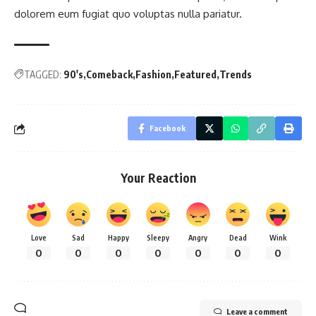
dolorem eum fugiat quo voluptas nulla pariatur.
TAGGED:
90's
Comeback
Fashion
Featured
Trends
Facebook
Your Reaction
Love
Sad
Happy
Sleepy
Angry
Dead
Wink
0
0
0
0
0
0
0
Leave a comment